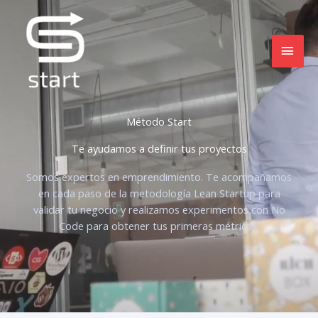
Ir
MEN
al
contenido
PRIN
Método Start
Te ayudamos a definir tus proyectos
Somos expertos en emprendimiento. Te acompañamos
en cada paso de la metodología Lean Startup para
validar tu negocio y realizamos experimentos con No
Code para obtener tus primeras métricas.