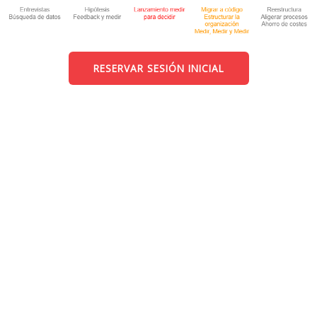
RESERVAR SESIÓN INICIAL
¿Qué hacemos?
Hacer un estudio de tu idea para aclarar los puntos grises
antes de que se convierta en un proyecto (negocio, clientes,
tecnología, etc...)
Explicarte paso a paso los puntos de Lean Startup y repasar
las acciones que has realizado para aconsejarte.